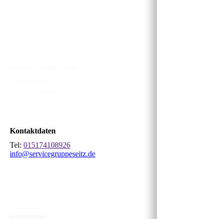
Service Gruppe Seitz
Hintermauer 5
63843 Niedernberg
Kontaktdaten
Tel:
015174108926
info@servicegruppeseitz.de