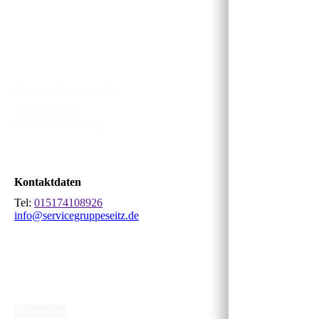
Service Gruppe Seitz
Hintermauer 5
63843 Niedernberg
Kontaktdaten
Tel:
015174108926
info@servicegruppeseitz.de
Bürozeiten