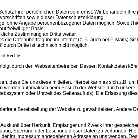
Schutz Ihrer persönlichen Daten sehr ernst. Wir behandeln Ihr
orschriften sowie dieser Datenschutzerklärung.
Regel ohne Angabe personenbezogener Daten möglich. Soweit 
uf freiwilliger Basis.
liche Zustimmung an Dritte weiter.
 die Datenübertragung im Internet (z. B. auch bei E-Mails) Sic
 durch Dritte ist technisch nicht möglich.
und Rechte
erfolgt durch den Webseitenbetreiber. Dessen Kontaktdaten kö
, dass Sie uns diese mitteilen. Hierbei kann es sich z.B. um D
en werden automatisch beim Besuch der Website durch unsere IT
riebssystem oder Uhrzeit des Seitenaufrufs). Die Erfassung dies
hlerfreie Bereitstellung der Website zu gewährleisten. Andere 
ch Auskunft über Herkunft, Empfänger und Zweck Ihrer gespeich
igung, Sperrung oder Löschung dieser Daten zu verlangen. Hi
er der im Impressum angegebenen Adresse an uns wenden. Des 